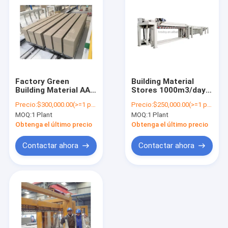
Factory Green
Building Material
Building Material AAC
Stores 1000m3/day
Blocks
Machine Making
Precio:
$300,000.00(>=1 plants)
Precio:
$250,000.00(>=1 plants)
Manufacturers and
Panel Plant Factory
MOQ:
1 Plant
MOQ:
1 Plant
Suppliers Making
Supplier Automatic
Machinery
Block Sand Lime AAC
Obtenga el último precio
Obtenga el último precio
Production Line
Brick Production Line
Machine Light Brick
in Uzbekistan
Contactar ahora
Contactar ahora
Plant
Inicio
Productos
Sobre nosotros