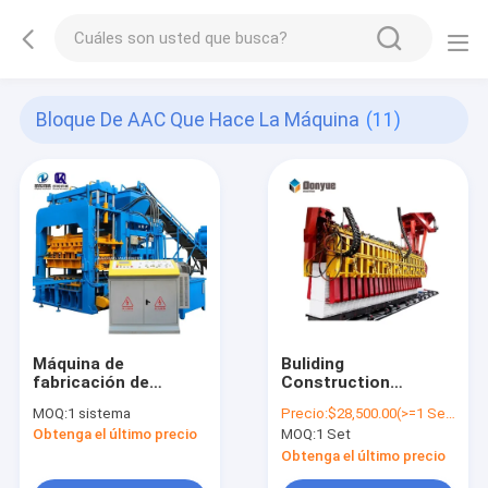
Bloque De AAC Que Hace La Máquina
(11)
Máquina de
Buliding
fabricación de
Construction
ladrillo automática
Autoclaved AAC
MOQ:
1 sistema
Precio:
$28,500.00(>=1 Sets)
del cemento a
Block Machine
Obtenga el último precio
MOQ:
1 Set
estrenar Qt12-15
Factory AAC Block
sólido hueco
Manufacturers AAC
Obtenga el último precio
concreto en venta en
Aerated Concrete