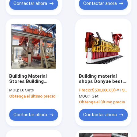
los E.E.U.U.
Block Production
Contactar ahora
Contactar ahora
Line
Building Material
Building material
Stores Building
shops Donyue best
Equipment AAC Brick
quality aac block
MOQ:
1.0 Sets
Precio:
$500,000.00(>=1 Sets)
Plant Autoclave
making machine light
Obtenga el último precio
MOQ:
1 Set
Aerated Concrete
block machine
Block Machine
factory
Obtenga el último precio
Contactar ahora
Contactar ahora