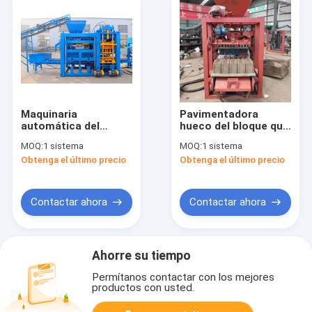
Maquinaria
Pavimentadora
automática del
hueco del bloque que
bloque de cemento
hace máquina la
MOQ:
1 sistema
MOQ:
1 sistema
del cemento de la
máquina del bloqueo
Obtenga el último precio
Obtenga el último precio
máquina de
concreto
fabricación de
ladrillo del descuento
del 10%
Contactar ahora
Contactar ahora
Ahorre su tiempo
Permítanos contactar con los mejores
productos con usted.