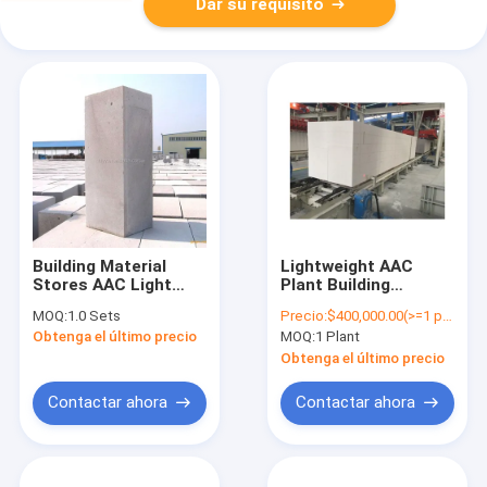
Dar su requisito
Building Material
Lightweight AAC
Stores AAC Light
Plant Building
Weight Concrete
Material Brick Making
MOQ:
1.0 Sets
Precio:
$400,000.00(>=1 plants)
Block Making
Machine Production
Obtenga el último precio
MOQ:
1 Plant
Machine 50000 -
Line Equipment
200000 CBM
Autoclaved Aerated
Obtenga el último precio
Concrete Block Plant
Contactar ahora
Contactar ahora