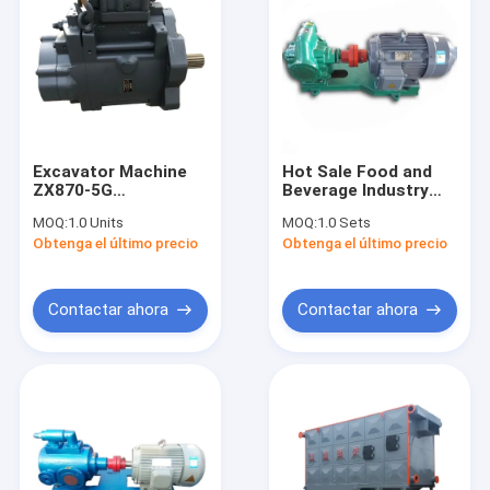
Excavator Machine
Hot Sale Food and
ZX870-5G
Beverage Industry
YB60000246 ZX670-
Rotary Gear Oil Pump
MOQ:
1.0 Units
MOQ:
1.0 Sets
5G 9195239 ZX670-
Internal Gear
Obtenga el último precio
Obtenga el último precio
5B HPK300AS
Hydraulic Oil Pump
HYDRAULIC MAIN
PUMP 9298855
Contactar ahora
Contactar ahora