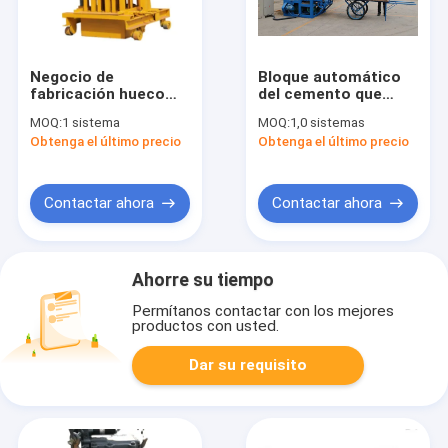
Negocio de
Bloque automático
fabricación hueco
del cemento que
concreto manual del
hace la máquina de
MOQ:
1 sistema
MOQ:
1,0 sistemas
bloque del molde de
fabricación de
Obtenga el último precio
Obtenga el último precio
la máquina de
ladrillo de la ceniza
fabricación de
de la máquina
ladrillo
Contactar ahora
Contactar ahora
Ahorre su tiempo
Permítanos contactar con los mejores
productos con usted.
Dar su requisito