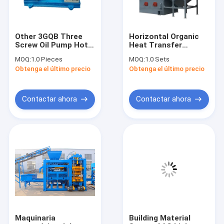
Other 3GQB Three
Horizontal Organic
Screw Oil Pump Hot
Heat Transfer
Asphalt Heating Oil
Heater Thermal Oil
MOQ:
1.0 Pieces
MOQ:
1.0 Sets
Pump
Boiler Material
Obtenga el último precio
Obtenga el último precio
Furnace 1200KW
1400KW 2400 KW
3500 KW
Contactar ahora
Contactar ahora
Inicio
Productos
Sobre nosotros
Maquinaria
Building Material