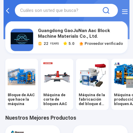
Guangdong GaoJuNan Aac Block
Machine Materials Co., Ltd.
22
5.0
Proveedor verificado
YEARS
Bloque de AAC
Máquina de
Máquina de la
Máquina 
que hace la
corte de
fabricación
producció
máquina
bloques AAC
del bloque de
bloques 
AAC
Nuestros Mejores Productos