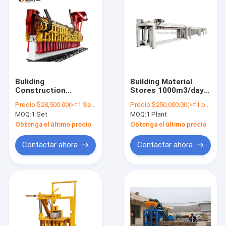
Buliding
Building Material
Construction
Stores 1000m3/day
Autoclaved AAC
Machine Making
Precio:
$28,500.00(>=1 Sets)
Precio:
$250,000.00(>=1 plants)
Block Machine
Panel Plant Factory
MOQ:
1 Set
MOQ:
1 Plant
Factory AAC Block
Supplier Automatic
Manufacturers AAC
Block Sand Lime AAC
Obtenga el último precio
Obtenga el último precio
Aerated Concrete
Brick Production Line
Block Production
in Uzbekistan
Contactar ahora
Contactar ahora
Line